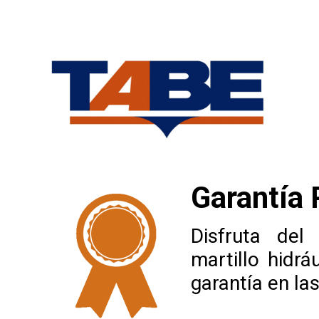
Inicio
/
Privado: Servicios
/
Garantía Plus
Garantía 
Disfruta del
martillo hidr
garantía en la