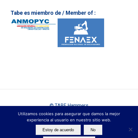
Tabe es miembro de / Member of :
© TABE Hammers
|
|
Utilizamos cookies para asegurar que damos la mejor
Aviso Legal
Política de Privacidad
Cookies
experiencia al usuario en nuestro sitio web.
Estoy de acuerdo
No
Español
English
Français